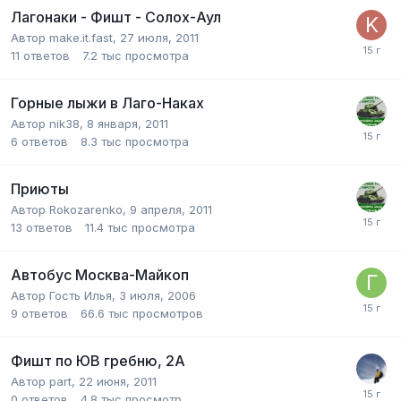
Лагонаки - Фишт - Солох-Аул
Автор
make.it.fast
,
27 июля, 2011
11
ответов
7.2 тыс
просмотра
Горные лыжи в Лаго-Наках
Автор
nik38
,
8 января, 2011
6
ответов
8.3 тыс
просмотра
Приюты
Автор
Rokozarenko
,
9 апреля, 2011
13
ответов
11.4 тыс
просмотра
Автобус Москва-Майкоп
Автор Гость Илья,
3 июля, 2006
9
ответов
66.6 тыс
просмотров
Фишт по ЮВ гребню, 2А
Автор
part
,
22 июня, 2011
0
ответов
4.8 тыс
просмотр