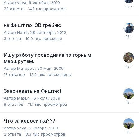
Автор
vova
,
9 октября, 2010
23
ответа
14.1 тыс
просмотра
на Фишт по ЮВ гребню
Автор
Heart
,
28 сентября, 2010
3
ответа
10.9 тыс
просмотр
Ищу работу проводника по горным
маршрутам.
Автор
Матррас
,
20 мая, 2009
18
ответов
12.2 тыс
просмотров
Заночевать на Фиште:)
Автор
MaxLit
,
16 июля, 2009
8
ответов
11.1 тыс
просмотров
Что за керосинка???
Автор
vova
,
6 ноября, 2010
2
ответа
8.3 тыс
просмотров