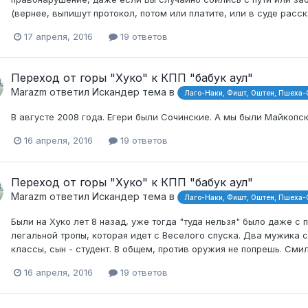
(вернее, выпишут протокол, потом или платите, или в суде расск
17 апреля, 2016
19 ответов
Переход от горы "Хуко" к КПП "бабук аул"
Marazm
ответил
Искандер
тема в
Лаго-Наки, Фишт, Оштен, Пшеха-
В августе 2008 года. Егери были Сочинские. А мы были Майкопс
16 апреля, 2016
19 ответов
Переход от горы "Хуко" к КПП "бабук аул"
Marazm
ответил
Искандер
тема в
Лаго-Наки, Фишт, Оштен, Пшеха-
Были на Хуко лет 8 назад, уже тогда "туда нельзя" было даже с
легальной тропы, которая идет с Веселого спуска. Два мужика с
классы, сын - студент. В общем, против оружия не попрешь. Сми
16 апреля, 2016
19 ответов