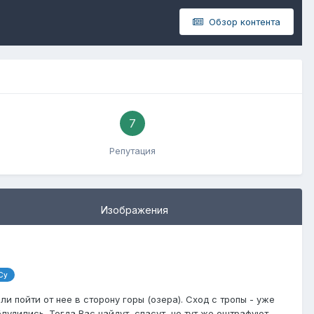
Обзор контента
7
Репутация
Изображения
Су
 пойти от нее в сторону горы (озера). Сход с тропы - уже
лудились. Тогда Вас найдут, спасут, но тут же оштрафуют