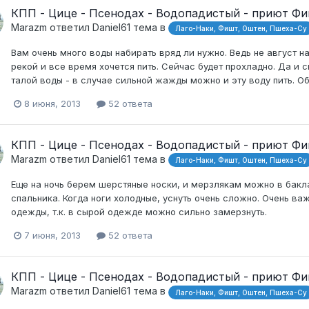
КПП - Цице - Псенодах - Водопадистый - приют Ф
Marazm
ответил
Daniel61
тема в
Лаго-Наки, Фишт, Оштен, Пшеха-Су
Вам очень много воды набирать вряд ли нужно. Ведь не август н
рекой и все время хочется пить. Сейчас будет прохладно. Да и 
талой воды - в случае сильной жажды можно и эту воду пить. Об
8 июня, 2013
52 ответа
КПП - Цице - Псенодах - Водопадистый - приют Ф
Marazm
ответил
Daniel61
тема в
Лаго-Наки, Фишт, Оштен, Пшеха-Су
Еще на ночь берем шерстяные носки, и мерзлякам можно в бакла
спальника. Когда ноги холодные, уснуть очень сложно. Очень ва
одежды, т.к. в сырой одежде можно сильно замерзнуть.
7 июня, 2013
52 ответа
КПП - Цице - Псенодах - Водопадистый - приют Ф
Marazm
ответил
Daniel61
тема в
Лаго-Наки, Фишт, Оштен, Пшеха-Су