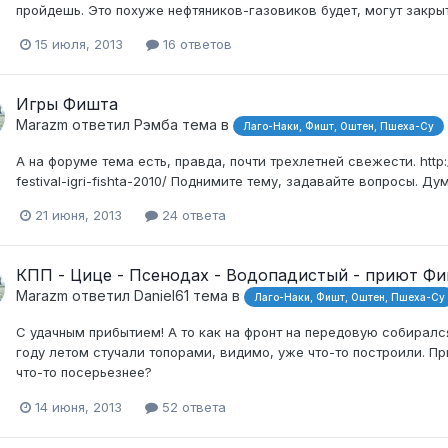
пройдешь. Это похуже нефтяников-газовиков будет, могут закрыть 
15 июля, 2013
16 ответов
Игры Фишта
Marazm
ответил
Рэмба
тема в
Лаго-Наки, Фишт, Оштен, Пшеха-Су
А на форуме тема есть, правда, почти трехлетней свежести. http://fo
festival-igri-fishta-2010/ Поднимите тему, задавайте вопросы. 
21 июня, 2013
24 ответа
КПП - Цице - Псенодах - Водопадистый - приют Ф
Marazm
ответил
Daniel61
тема в
Лаго-Наки, Фишт, Оштен, Пшеха-Су
С удачным прибытием! А то как на фронт на передовую собирался
году летом стучали топорами, видимо, уже что-то построили. П
что-то посерьезнее?
14 июня, 2013
52 ответа