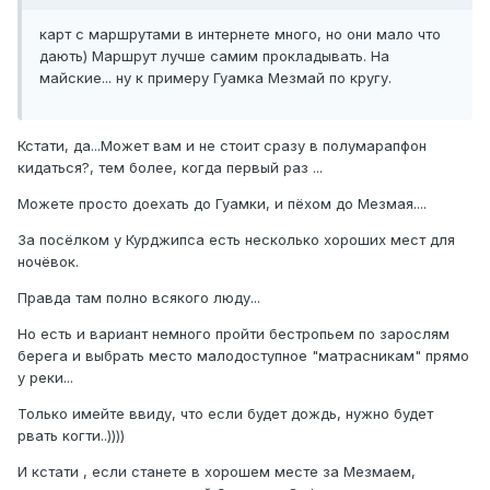
карт с маршрутами в интернете много, но они мало что
дають) Маршрут лучше самим прокладывать. На
майские... ну к примеру Гуамка Мезмай по кругу.
Кстати, да...Может вам и не стоит сразу в полумарапфон
кидаться?, тем более, когда первый раз ...
Можете просто доехать до Гуамки, и пёхом до Мезмая....
За посёлком у Курджипса есть несколько хороших мест для
ночёвок.
Правда там полно всякого люду...
Но есть и вариант немного пройти бестропьем по зарослям
берега и выбрать место малодоступное "матрасникам" прямо
у реки...
Только имейте ввиду, что если будет дождь, нужно будет
рвать когти..))))
И кстати , если станете в хорошем месте за Мезмаем,