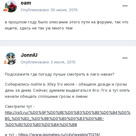
oam
Опубликовано
30 июня, 2015
в прошлом году было описание этого пути на форуме, так что
ищите, здесь не так уж много тем
JonniU
Опубликовано
3 июля, 2015
Подскажите где погоду лучше смотреть в лаго-наках?
Собирались пойти в 30ку 1го июля - обещали дожди и грозы
день за днем. Сейчас думаем выдвигаться 6го-7го а тут опять
начали обещать сплошные грозы и ливни.
Смотрели тут -
http://rp5.ru/%D0%9F%D0%BE%D0%B3%D0%BE%D0%B4%D0%
B0_%D0%B2_%D0%9B%D0%B0%D0%B3%D0%BE-
%D0%9D%D0%B0%D0%BA%D0%B8
и тут -
https://www.gismeteo.ru/city/weekly/11374/