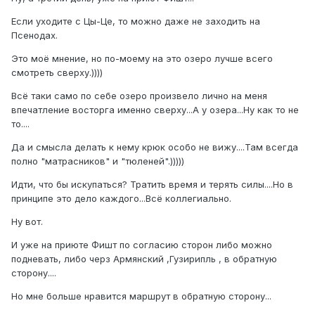
Если уходите с Цы-Це, то можно даже не заходить на
Псенодах.
Это моё мнение, но по-моему на это озеро лучше всего
смотреть сверху.))))
Всё таки само по себе озеро произвело лично на меня
впечатление восторга именно сверху...А у озера...Ну как то не
то....
Да и смысла делать к нему крюк особо не вижу....Там всегда
полно "матрасников" и "тюленей".)))))
Идти, что бы искупаться? Тратить время и терять силы....Но в
принципе это дело каждого...Всё коллегиально.
Ну вот.
И уже на приюте Фишт по согласию сторон либо можно
подневать, либо черз Армянский ,Гузирипль , в обратную
сторону....
Но мне больше нравится маршрут в обратную сторону...