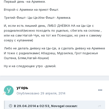
Первый день -на Армянке.
Второй-с Армянки на приют Фишт.
Третий-Фишт- Цы-Це.Или Фишт- Армянка.
И, если есть лишний день, ЛИБО ДНЁВКА НА на Цы-Це с
роадиалкой(можно походить по ущелью, сбегать на склоны ,
или на сам Нагой-Чук, на тот же Псенодах, но уже к самому
озеру с купанием)
Либо не делать днёвку на Цы-Це, а сделать днёвку на Армянке
И тоже с радиалками( Абадзеш, Мурзилка, Грот подножья
Оштена, Блям,Нагай-Кошки)
Ну и на следующее утро -домой.
угорь
Опубликовано
29 апреля, 2014
В 29.04.2014 в 02:53, Novogel сказал: