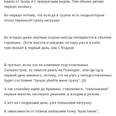
вдали от тропы и с прекрасным видом .Там обычно делаю
первую ночёвку.
Во-первых потому, что всегда в группе есть люди,которые
плохо переносят сразу нагрузки.
Во-вторых даже опытные ходоки иногда попадаются в объятия
горняшки....(Хоть высота и никакая, но пару раз и я себя
чувствовал в первый день, как с бодуна)
В-третьих ,если это не компания подготовленных
Сильвестров, то смысла рвать на Псенодах , или Цы-Цу в
первый день никакого, потому, что на утро у неподготовленных
будет состояние "лучше убейте меня сразу"...))))
А так спокойно идём до Армянки, становимся, "зализываем"
первые мазоли, неспешно ужинаем ,в входим в режим...
А вот на следующий день, уже повышаем нагрузку.
В зависимости от планов выбираем точку "врастания"...