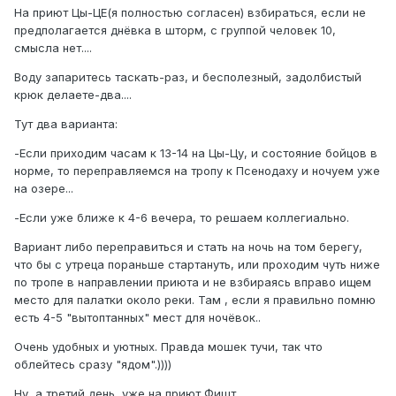
На приют Цы-ЦЕ(я полностью согласен) взбираться, если не
предполагается днёвка в шторм, с группой человек 10,
смысла нет....
Воду запаритесь таскать-раз, и бесполезный, задолбистый
крюк делаете-два....
Тут два варианта:
-Если приходим часам к 13-14 на Цы-Цу, и состояние бойцов в
норме, то переправляемся на тропу к Псенодаху и ночуем уже
на озере...
-Если уже ближе к 4-6 вечера, то решаем коллегиально.
Вариант либо переправиться и стать на ночь на том берегу,
что бы с утреца пораньше стартануть, или проходим чуть ниже
по тропе в направлении приюта и не взбираясь вправо ищем
место для палатки около реки. Там , если я правильно помню
есть 4-5 "вытоптанных" мест для ночёвок..
Очень удобных и уютных. Правда мошек тучи, так что
облейтесь сразу "ядом".))))
Ну, а третий день, уже на приют Фишт...