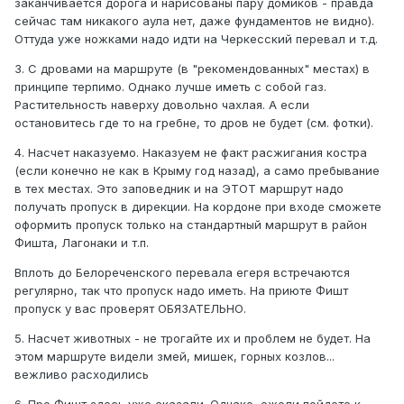
заканчивается дорога и нарисованы пару домиков - правда
сейчас там никакого аула нет, даже фундаментов не видно).
Оттуда уже ножками надо идти на Черкесский перевал и т.д.
3. С дровами на маршруте (в "рекомендованных" местах) в
принципе терпимо. Однако лучше иметь с собой газ.
Растительность наверху довольно чахлая. А если
остановитесь где то на гребне, то дров не будет (см. фотки).
4. Насчет наказуемо. Наказуем не факт расжигания костра
(если конечно не как в Крыму год назад), а само пребывание
в тех местах. Это заповедник и на ЭТОТ маршрут надо
получать пропуск в дирекции. На кордоне при входе сможете
оформить пропуск только на стандартный маршрут в район
Фишта, Лагонаки и т.п.
Вплоть до Белореченского перевала егеря встречаются
регулярно, так что пропуск надо иметь. На приюте Фишт
пропуск у вас проверят ОБЯЗАТЕЛЬНО.
5. Насчет животных - не трогайте их и проблем не будет. На
этом маршруте видели змей, мишек, горных козлов...
вежливо расходились
6. Про Фишт здесь уже сказали. Однако, ежели пойдете к