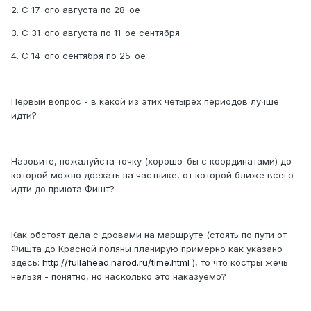
2. С 17-ого августа по 28-ое
3. С 31-ого августа по 11-ое сентября
4. С 14-ого сентября по 25-ое
Первый вопрос - в какой из этих четырёх периодов лучше
идти?
Назовите, пожалуйста точку (хорошо-бы с координатами) до
которой можно доехать на частнике, от которой ближе всего
идти до приюта Фишт?
Как обстоят дела с дровами на маршруте (стоять по пути от
Фишта до Красной поляны планирую примерно как указано
здесь:
http://fullahead.narod.ru/time.html
), то что костры жечь
нельзя - понятно, но насколько это наказуемо?