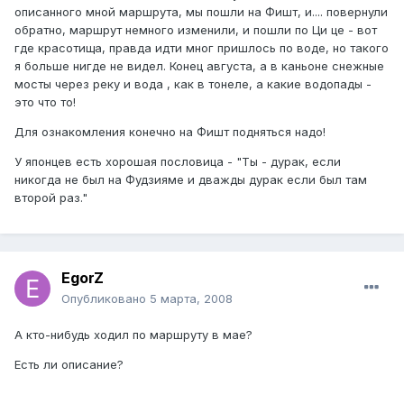
описанного мной маршрута, мы пошли на Фишт, и.... повернули
обратно, маршрут немного изменили, и пошли по Ци це - вот
где красотища, правда идти мног пришлось по воде, но такого
я больше нигде не видел. Конец августа, а в каньоне снежные
мосты через реку и вода , как в тонеле, а какие водопады -
это что то!
Для ознакомления конечно на Фишт подняться надо!
У японцев есть хорошая пословица - "Ты - дурак, если
никогда не был на Фудзияме и дважды дурак если был там
второй раз."
EgorZ
Опубликовано
5 марта, 2008
А кто-нибудь ходил по маршруту в мае?
Есть ли описание?