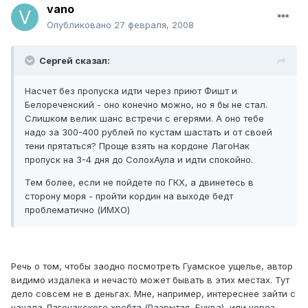
vano
Опубликовано
27 февраля, 2008
Cергей сказал:
Насчет без пропуска идти через приют Фишт и
Белореченский - оно конечно можно, но я бы не стал.
Слишком велик шанс встречи с егерями. А оно тебе
надо за 300-400 рублей по кустам шастать и от своей
тени прятаться? Проще взять на кордоне ЛагоНак
пропуск на 3-4 дня до СолохАула и идти спокойно.
Тем более, если не пойдете по ГКХ, а двинетесь в
сторону моря - пройти кордин на выходе бедт
проблематично (ИМХО)
Речь о том, чтобы заодно посмотреть Гуамское ущелье, автор
видимо издалека и нечасто может бывать в этих местах. Тут
дело совсем не в деньгах. Мне, например, интереснее зайти с
начала Лагонакского хребта (Разрытая, Буква), или через