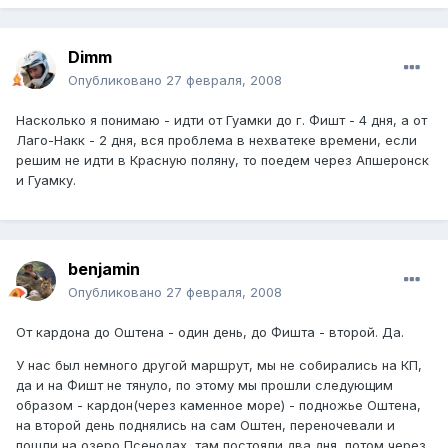
Dimm
Опубликовано
27 февраля, 2008
Насколько я понимаю - идти от Гуамки до г. Фишт - 4 дня, а от
Лаго-Накк - 2 дня, вся проблема в нехватеке времени, если
решим не идти в Красную поляну, то поедем через Апшеронск
и Гуамку.
benjamin
Опубликовано
27 февраля, 2008
От кардона до Оштена - один день, до Фишта - второй. Да.
У нас был немного другой маршрут, мы не собирались на КП,
да и на Фишт не тянуло, по этому мы прошли следующим
образом - кардон(через каменное море) - подножье Оштена,
на второй день поднялись на сам Оштен, переночевали и
пошли на озеро Псенодах, там постояли два дня, потом через