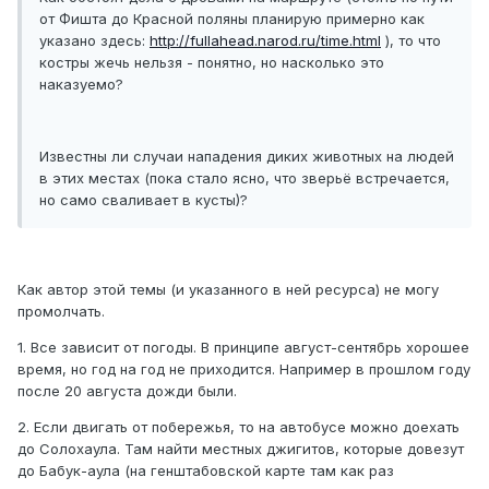
от Фишта до Красной поляны планирую примерно как
указано здесь:
http://fullahead.narod.ru/time.html
), то что
костры жечь нельзя - понятно, но насколько это
наказуемо?
Известны ли случаи нападения диких животных на людей
в этих местах (пока стало ясно, что зверьё встречается,
но само сваливает в кусты)?
Как автор этой темы (и указанного в ней ресурса) не могу
промолчать.
1. Все зависит от погоды. В принципе август-сентябрь хорошее
время, но год на год не приходится. Например в прошлом году
после 20 августа дожди были.
2. Если двигать от побережья, то на автобусе можно доехать
до Солохаула. Там найти местных джигитов, которые довезут
до Бабук-аула (на генштабовской карте там как раз