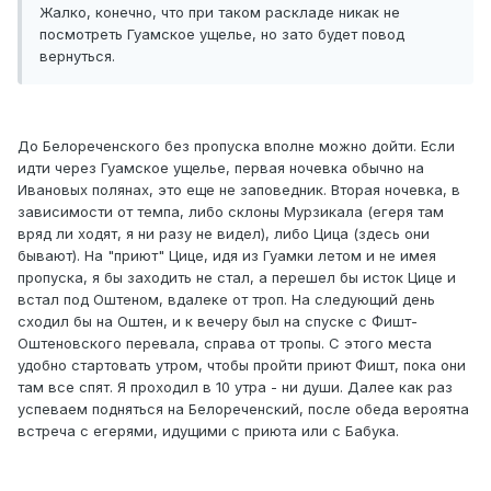
Жалко, конечно, что при таком раскладе никак не
посмотреть Гуамское ущелье, но зато будет повод
вернуться.
До Белореченского без пропуска вполне можно дойти. Если
идти через Гуамское ущелье, первая ночевка обычно на
Ивановых полянах, это еще не заповедник. Вторая ночевка, в
зависимости от темпа, либо склоны Мурзикала (егеря там
вряд ли ходят, я ни разу не видел), либо Цица (здесь они
бывают). На "приют" Цице, идя из Гуамки летом и не имея
пропуска, я бы заходить не стал, а перешел бы исток Цице и
встал под Оштеном, вдалеке от троп. На следующий день
сходил бы на Оштен, и к вечеру был на спуске с Фишт-
Оштеновского перевала, справа от тропы. С этого места
удобно стартовать утром, чтобы пройти приют Фишт, пока они
там все спят. Я проходил в 10 утра - ни души. Далее как раз
успеваем подняться на Белореченский, после обеда вероятна
встреча с егерями, идущими с приюта или с Бабука.