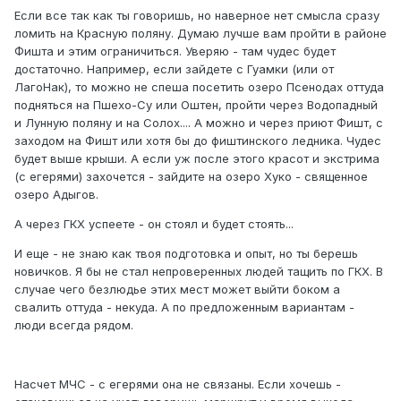
Если все так как ты говоришь, но наверное нет смысла сразу
ломить на Красную поляну. Думаю лучше вам пройти в районе
Фишта и этим ограничиться. Уверяю - там чудес будет
достаточно. Например, если зайдете с Гуамки (или от
ЛагоНак), то можно не спеша посетить озеро Псенодах оттуда
подняться на Пшехо-Су или Оштен, пройти через Водопадный
и Лунную поляну и на Солох.... А можно и через приют Фишт, с
заходом на Фишт или хотя бы до фиштинского ледника. Чудес
будет выше крыши. А если уж после этого красот и экстрима
(с егерями) захочется - зайдите на озеро Хуко - священное
озеро Адыгов.
А через ГКХ успеете - он стоял и будет стоять...
И еще - не знаю как твоя подготовка и опыт, но ты берешь
новичков. Я бы не стал непроверенных людей тащить по ГКХ. В
случае чего безлюдье этих мест может выйти боком а
свалить оттуда - некуда. А по предложенным вариантам -
люди всегда рядом.
Насчет МЧС - с егерями она не связаны. Если хочешь -