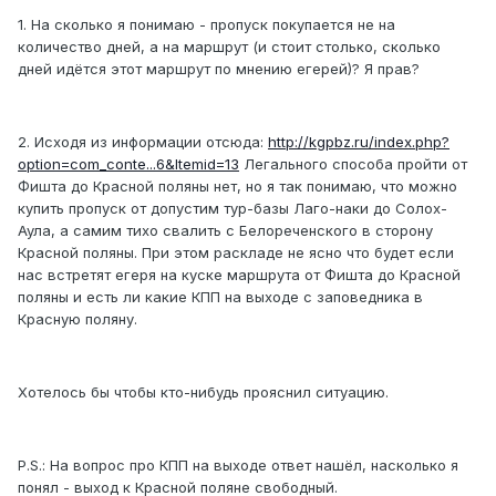
1. На сколько я понимаю - пропуск покупается не на
количество дней, а на маршрут (и стоит столько, сколько
дней идётся этот маршрут по мнению егерей)? Я прав?
2. Исходя из информации отсюда:
http://kgpbz.ru/index.php?
option=com_conte...6&Itemid=13
Легального способа пройти от
Фишта до Красной поляны нет, но я так понимаю, что можно
купить пропуск от допустим тур-базы Лаго-наки до Солох-
Аула, а самим тихо свалить с Белореченского в сторону
Красной поляны. При этом раскладе не ясно что будет если
нас встретят егеря на куске маршрута от Фишта до Красной
поляны и есть ли какие КПП на выходе с заповедника в
Красную поляну.
Хотелось бы чтобы кто-нибудь прояснил ситуацию.
P.S.: На вопрос про КПП на выходе ответ нашёл, насколько я
понял - выход к Красной поляне свободный.