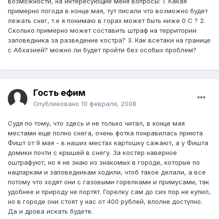
возможности, на интересующие меня вопросы: 1. Какая
примерно погода в конце мая, тут писали что возможно будет
лежать снег, т.е я понимаю в горах может быть ниже 0 С ? 2.
Сколько примерно может составить штраф на территории
заповедника за разведение костра? 3. Как всетаки на границе
с Абхазией? можно ли будет пройти без особых проблем?
Гость ефим
Опубликовано
10 февраля, 2008
Судя по тому, что здесь и не только читал, в конце мая
местами еще полно снега, очень фотка понравилась приюта
Фишт от 9 мая - в наших местах картошку сажают, а у Фишта
домики почти с крышей в снегу. За костер наверное
оштрафуют, но я не знаю из знакомых в городе, которые по
нацпаркам и заповедникам ходили, чтоб такое делали, а все
потому что ходят они с газовыми горелками и примусами, так
удобнее и природу не портят. Горелку сам до сих пор не купил,
но в городе они стоят у нас от 400 рублей, вполне доступно.
Да и дрова искать будете.