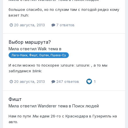
большое спасибо, но по слухам там с погодой редко кому
везет :huh:
20 августа, 2013
7 ответов
Выбор маршрута?
Мила
ответил
Walk
тема в
Лаго-Наки, Фишт, Оштен, Пшеха-Су
И если можно то поскорее :unsure: :unsure: , а то мы
заблудемся :blink:
20 августа, 2013
247 ответов
1
Фишт
Мила
ответил
Wanderer
тема в
Поиск людей
Нам по пути .Мы едем 26-го с Краснодара в Гузерипль на
авто.