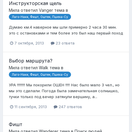
Инструкторская щель
Мила
ответил
Vanger
тема в
Лаго-Наки, Фишт, Оштен, Пшеха-Су
Думаю км.4 наверное мы шли примерно 2 часа 30 мин.
это с остановками и тем более это был наш первый поход
7 октября, 2013
23 ответа
Выбор маршрута?
Мила
ответил
Walk
тема в
Лаго-Наки, Фишт, Оштен, Пшеха-Су
УРА !!!!!!!!! Мы покорили ОШЕН !!!!! Нас было мало 3 чел., но
мы это сделали. Погода была замечательная солнышко,
тучки только под вечер затянули вершину, а...
11 сентября, 2013
247 ответов
Фишт
Мила
ответил
Wanderer
тема в
Поиск людей