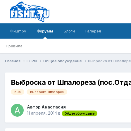
Фишт.ру
Форумы
Блоги
Галерея
Правила
Главная
ГОРЫ
Общее обсуждение
Выброска от Шпалоре
Выброска от Шпалореза (пос.Отд
выб
выброска шпалорез
Автор
Анастасия
11 апреля, 2014
в
Общее обсуждение