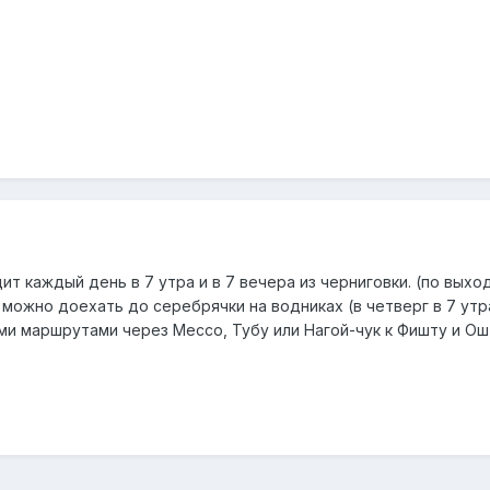
т каждый день в 7 утра и в 7 вечера из черниговки. (по выход
е можно доехать до серебрячки на водниках (в четверг в 7 утр
и маршрутами через Мессо, Тубу или Нагой-чук к Фишту и О