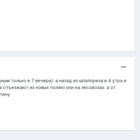
ным только в 7 вечера). а назад из шпалореза в 4 утра и
а отъезжают из новых полян) или на лесовозах. а от
штену