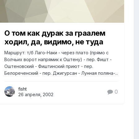
О том как дурак за граалем
ходил, да, видимо, не туда
Маршрут: т/б Лаго-Наки - через плато (прямо с
Волчьих ворот напрямик к Оштену) - пер. Фишт -
Оштеновский - Фиштинский приют - пер.
Белореченский - пер. Джигурсан - Лунная поляна-...
fisht
0
26 апреля, 2002