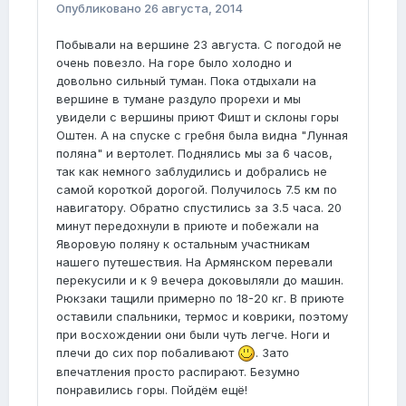
Опубликовано
26 августа, 2014
Побывали на вершине 23 августа. С погодой не
очень повезло. На горе было холодно и
довольно сильный туман. Пока отдыхали на
вершине в тумане раздуло прорехи и мы
увидели с вершины приют Фишт и склоны горы
Оштен. А на спуске с гребня была видна "Лунная
поляна" и вертолет. Поднялись мы за 6 часов,
так как немного заблудились и добрались не
самой короткой дорогой. Получилось 7.5 км по
навигатору. Обратно спустились за 3.5 часа. 20
минут передохнули в приюте и побежали на
Яворовую поляну к остальным участникам
нашего путешествия. На Армянском перевали
перекусили и к 9 вечера доковыляли до машин.
Рюкзаки тащили примерно по 18-20 кг. В приюте
оставили спальники, термос и коврики, поэтому
при восхождении они были чуть легче. Ноги и
плечи до сих пор побаливают
. Зато
впечатления просто распирают. Безумно
понравились горы. Пойдём ещё!