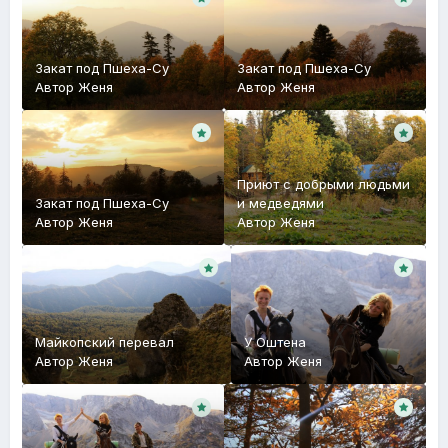
Закат под Пшеха-Су
Закат под Пшеха-Су
Автор
Женя
Автор
Женя
Приют с добрыми людьми
Закат под Пшеха-Су
и медведями
Автор
Женя
Автор
Женя
Майкопский перевал
У Оштена
Автор
Женя
Автор
Женя