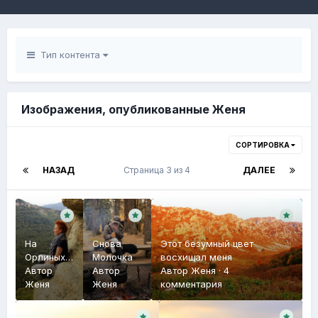
Тип контента
Изображения, опубликованные Женя
СОРТИРОВКА
НАЗАД
Страница 3 из 4
ДАЛЕЕ
На
Снова
Этот безумный цвет
Орлиных
Молочка
восхищал меня
полочках
Автор
Автор
Автор
Женя
·
4
Женя
Женя
комментария