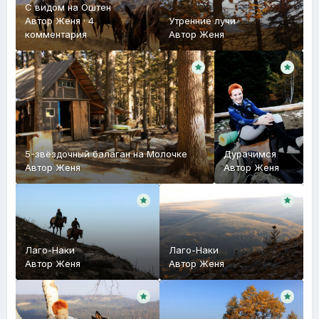
С видом на Оштен
Автор
Женя
·
4
Утренние лучи
комментария
Автор
Женя
5-звёздочный балаган на Молочке
Дурачимся
Автор
Женя
Автор
Женя
Лаго-Наки
Лаго-Наки
Автор
Женя
Автор
Женя