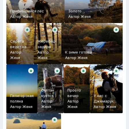
Прибившийся пёс
Золото
Автор
Женя
Автор
Женя
Серёга
Жеребец-
ведёт нас
задира
на плато
Автор
Автор
К зиме готовы
Женя
Женя
Автор
Женя
Султан
Просто
Пятигорская
куётся
вечер
У нас с
поляна
Автор
Автор
Джемаруком
Автор
Женя
Женя
Женя
взаимная
Автор
Женя
любовь