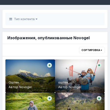
Тип контента
Изображения, опубликованные Novogel
СОРТИРОВКА
Оштен
оштен
Автор
Novogel
Автор
Novogel