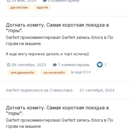
29 мая, 2024
5 комментариев
даховская
адыгея
Догнать комету. Самая короткая поездка в
"горы".
Garfert
прокомментировал
Garfert
запись блога в
По
горам на машине
Я еще могу пирожки делать и торт испечь))
28 сентября, 2023
7 комментариев
1
(и ещё 6 )
звездынанебе
ночноенебо
Garfert
подписался на
Станислава
27 сентября, 2023
Догнать комету. Самая короткая поездка в
"горы".
Garfert
прокомментировал
Garfert
запись блога в
По
горам на машине