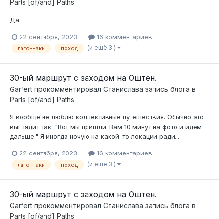
Parts [of/and] Paths
Да.
22 сентября, 2023
16 комментариев
(и ещё 3 )
лаго-наки
поход
30-ый маршрут с заходом на Оштен.
Garfert
прокомментировал
Станислава
запись блога в
Parts [of/and] Paths
Я вообще не люблю коллективные путешествия. Обычно это
выглядит так: "Вот мы пришли. Вам 10 минут на фото и идем
дальше." Я иногда ночую на какой-то локации ради...
22 сентября, 2023
16 комментариев
(и ещё 3 )
лаго-наки
поход
30-ый маршрут с заходом на Оштен.
Garfert
прокомментировал
Станислава
запись блога в
Parts [of/and] Paths