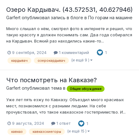
Озеро Кардывач. (43.572531, 40.627946)
Garfert
опубликовал запись в блоге в
По горам на машине
Много слышал о нём, смотрел фото в интернете и решил, что
такую красоту я должен поснимать сам. Два года собирался
на Кардывач. Всякий раз находились какие-то...
9 сентября, 2024
1 комментарий
1
(и ещё 9 )
кардывач
озерокардывач
Что посмотреть на Кавказе?
Garfert
опубликовал тема в
Общее обсуждение
Уже лет пять езжу по Кавказу. Объездил много красивых
мест, познакомился с разными людьми. На себе
прочувствовал, что такое кавказское гостеприимство. И...
9 августа, 2024
1 ответ
1
(и ещё 15 )
кавказ
кавказскиегоры