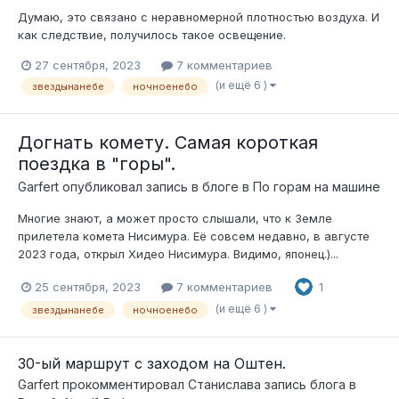
Думаю, это связано с неравномерной плотностью воздуха. И
как следствие, получилось такое освещение.
27 сентября, 2023
7 комментариев
(и ещё 6 )
звездынанебе
ночноенебо
Догнать комету. Самая короткая
поездка в "горы".
Garfert
опубликовал запись в блоге в
По горам на машине
Многие знают, а может просто слышали, что к Земле
прилетела комета Нисимура. Её совсем недавно, в августе
2023 года, открыл Хидео Нисимура. Видимо, японец.)...
25 сентября, 2023
7 комментариев
1
(и ещё 6 )
звездынанебе
ночноенебо
30-ый маршрут с заходом на Оштен.
Garfert
прокомментировал
Станислава
запись блога в