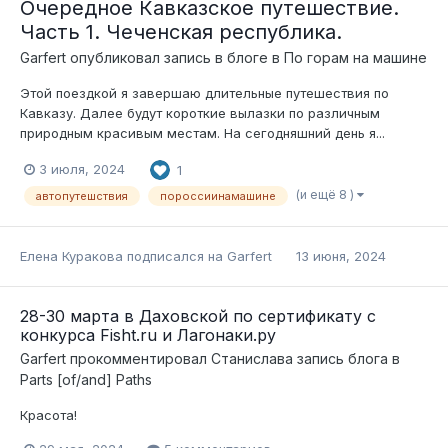
Очередное Кавказское путешествие.
Часть 1. Чеченская республика.
Garfert
опубликовал запись в блоге в
По горам на машине
Этой поездкой я завершаю длительные путешествия по
Кавказу. Далее будут короткие вылазки по различным
природным красивым местам. На сегодняшний день я...
3 июля, 2024
1
(и ещё 8 )
автопутешствия
пороссиинамашине
Елена Куракова
подписался на
Garfert
13 июня, 2024
28-30 марта в Даховской по сертификату с
конкурса Fisht.ru и Лагонаки.ру
Garfert
прокомментировал
Станислава
запись блога в
Parts [of/and] Paths
Красота!