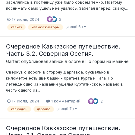
заселялись в гостиницу уже было совсем темно. Поэтому
поснимать само ущелье не удалось. Забегая вперед, скажу...
17 июля, 2024
2
(и ещё 6 )
кавказ
кавказскиегоры
Очередное Кавказское путешествие.
Часть 3.2. Северная Осетия.
Garfert
опубликовал запись в блоге в
По горам на машине
Свернув с дороги в сторону Даргавса, буквально в
километре есть две башни - братьев Курта и Тага. По
легенде одно из названий ущелья Куртатинское, названо в
честь одного из...
17 июля, 2024
1 комментарий
2
(и ещё 7 )
кармадон
даргавс
Очередное Кавказское путешествие.