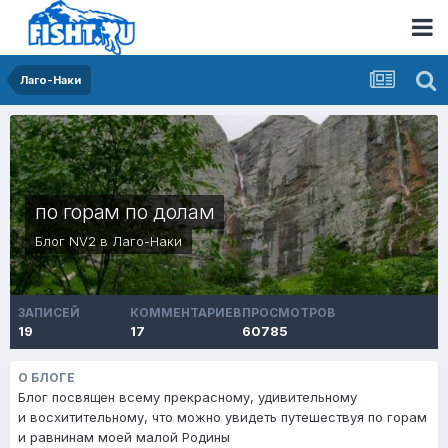
Лаго-Наки
по горам по долам
Блог
NV2
в
Лаго-Наки
ЗАПИСЕЙ
КОММЕНТАРИЕВ
ПРОСМОТРОВ
19
17
60785
О БЛОГЕ
Блог посвящен всему прекрасному, удивительному
и восхитительному, что можно увидеть путешествуя по горам
и равнинам моей малой Родины