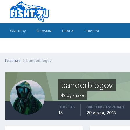
Фишт.ру
Форумы
Блоги
Галерея
Главная
banderblogov
banderblogov
Форумчане
ПОСТОВ
ЗАРЕГИСТРИРОВАН
15
29 июля, 2013